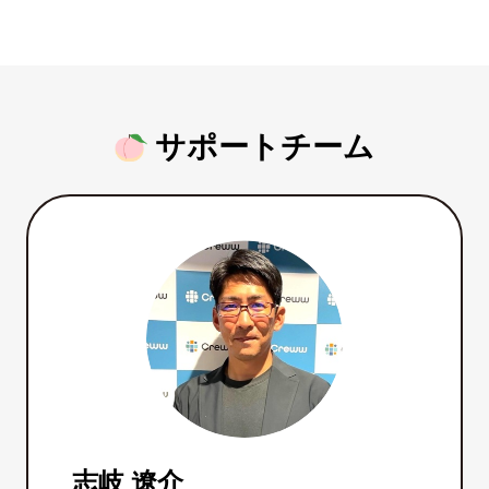
サポートチーム
志岐 遼介